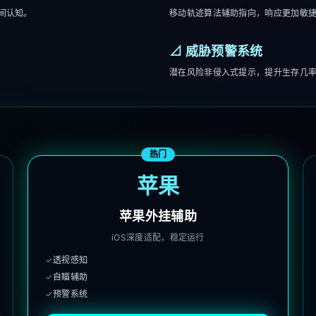
间认知。
移动轨迹算法辅助指向，响应更加敏
⊿ 威胁预警系统
潜在风险非侵入式提示，提升生存几
热门
苹果
苹果外挂辅助
iOS深度适配，稳定运行
✓
透视感知
✓
自瞄辅助
✓
预警系统