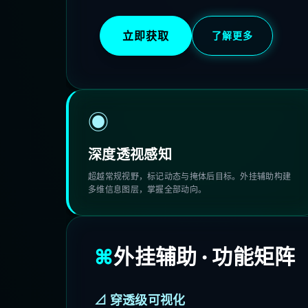
立即获取
了解更多
核心功能
◉
深度透视感知
超越常规视野，标记动态与掩体后目标。外挂辅助构建
多维信息图层，掌握全部动向。
⌘
外挂辅助 · 功能矩阵
⊿ 穿透级可视化