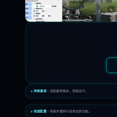
⟡ 持续兼容
– 适配最新版本，低耗运行。
⟡ 快速配置
– 简易步骤即可启用全部功能。