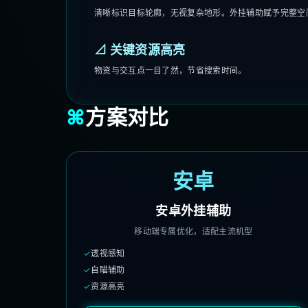
清晰标识目标轮廓，无视复杂地形。外挂辅助赋予完整空
⊿ 关键资源高亮
物资与交互点一目了然，节省搜索时间。
⌘
方案对比
安卓
安卓外挂辅助
移动端专属优化，适配主流机型
✓
透视感知
✓
自瞄辅助
✓
资源高亮