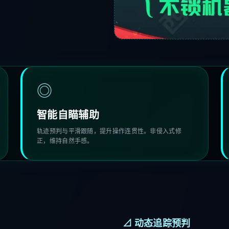
◎
智能自瞄辅助
轨迹预判与平滑跟随，提升操作连贯性。非侵入式修
正，维持自然手感。
⊿ 动态追踪预判